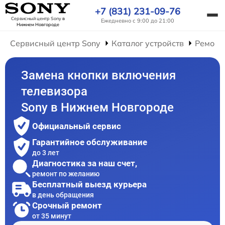
+7 (831) 231-09-76
Сервисный центр Sony
в
Ежедневно с 9:00 до 21:00
Нижнем Новгороде
Сервисный центр Sony
Каталог устройств
Ремонт
Замена кнопки включения
телевизора
Sony в Нижнем Новгороде
Официальный сервис
Гарантийное обслуживание
до 3 лет
Диагностика за наш счет,
ремонт по желанию
Бесплатный выезд курьера
в день обращения
Срочный ремонт
от 35 минут