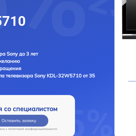
5710
ра Sony до 3 лет
 желанию
бращения
ла телевизора
Sony KDL-32W5710 от 35
я со специалистом
Оставить заявку
есь c
политикой конфиденциальности