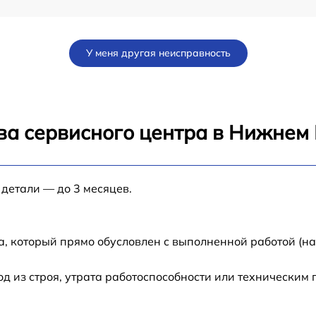
от 15 мин
У меня другая неисправность
от 60 мин
от 30 мин
ва сервисного центра в Нижнем
от 30 мин
a
 детали — до 3 месяцев.
от 15 мин
от 30 мин
а, который прямо обусловлен с выполненной работой (н
от 30 мин
 из строя, утрата работоспособности или техническим
от 25 мин