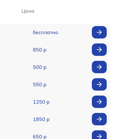
Цена
бесплатно
850 р
500 р
550 р
1250 р
1850 р
650 р