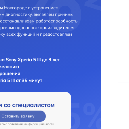
ем Новгороде с устранением
м диагностику, выявляем причины
восстанавливаем работоспособность
и рекомендованные производителем
рку всех функций и предоставляем
 Sony Xperia 5 III до 3 лет
 желанию
бращения
a 5 III от 35 минут
я со специалистом
Оставить заявку
есь c
политикой конфиденциальности