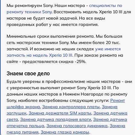
Мы ремонтируем Sony. Наши мастера -
специалисты по
ремонту техники Sony
. Восстановить модель Xperia 10 III для
мастеров не будет новой задачей. На все виды
проведенных работ у нас имеется гарантия.
Минимальные сроки выполнения ремонта. Мы большая
сеть мастерских техники Sony. Мы имеем более 20 тыс.
запчастей. И возможно на наших складах
уже имеется
запчасть на модель Xperia 10 III
. При заказе ремонта на
сайте - предоставляется скидка -25%.
Знаем свое дело
Будьте уверены в профессионализме наших мастеров - они
с уверенностью выполнят ремонт Sony Xperia 10 III. По
данным наших мастеров в Нижнем Новгороде по ремонту
Sony, наиболее востребованы следующие услуги:
Ремонт
шлейфа экрана
,
Замена контроллера платы
,
Замена
заглушек
,
Замена держателя SIM карты
,
Замена датчика
света
,
Замена датчика попадания влаги
,
Замена датчика
отпечатка пальца
,
Замена голосового динамика
,
Замена
гнезда питания
,
Замена глазка камеры
.