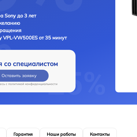
а Sony до 3 лет
 желанию
бращения
y VPL-VW500ES от 35 минут
я со специалистом
Оставить заявку
есь c
политикой конфиденциальности
Гарантия
Наши работы
Контакты