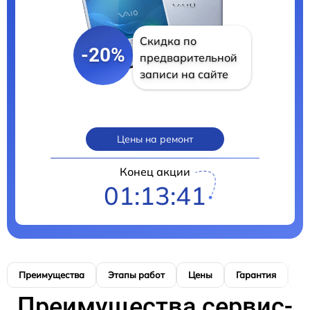
Скидка по
-20%
предварительной
записи на сайте
Цены на ремонт
Конец акции
01:13:40
Преимущества
Этапы работ
Цены
Гарантия
М
Преимущества сервис-