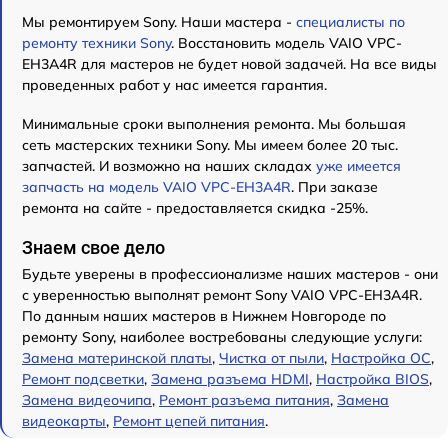
Мы ремонтируем Sony. Наши мастера -
специалисты по
ремонту техники Sony
. Восстановить модель VAIO VPC-
EH3A4R для мастеров не будет новой задачей. На все виды
проведенных работ у нас имеется гарантия.
Минимальные сроки выполнения ремонта. Мы большая
сеть мастерских техники Sony. Мы имеем более 20 тыс.
запчастей. И возможно на наших складах
уже имеется
запчасть на модель VAIO VPC-EH3A4R
. При заказе
ремонта на сайте - предоставляется скидка -25%.
Знаем свое дело
Будьте уверены в профессионализме наших мастеров - они
с уверенностью выполнят ремонт Sony VAIO VPC-EH3A4R.
По данным наших мастеров в Нижнем Новгороде по
ремонту Sony, наиболее востребованы следующие услуги:
Замена материнской платы
,
Чистка от пыли
,
Настройка ОС
,
Ремонт подсветки
,
Замена разъема HDMI
,
Настройка BIOS
,
Замена видеочипа
,
Ремонт разъема питания
,
Замена
видеокарты
,
Ремонт цепей питания
.