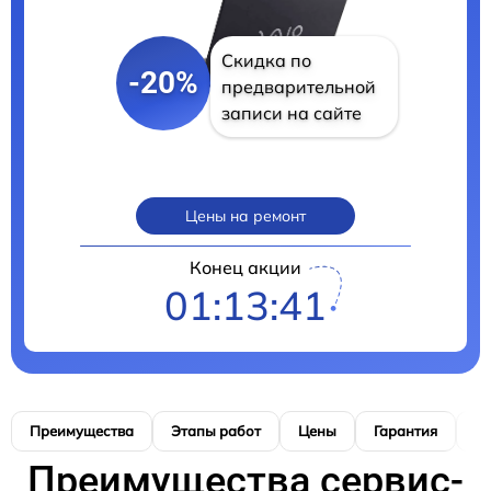
Скидка по
-20%
предварительной
записи на сайте
Цены на ремонт
Конец акции
01:13:39
Преимущества
Этапы работ
Цены
Гарантия
М
Преимущества сервис-