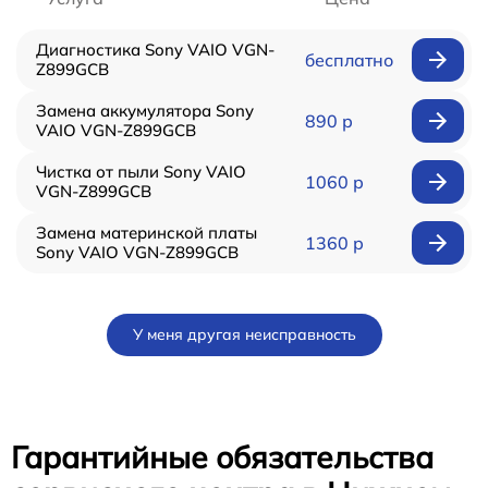
Диагностика Sony VAIO VGN-
бесплатно
Z899GCB
Замена аккумулятора Sony
890 р
VAIO VGN-Z899GCB
Чистка от пыли Sony VAIO
1060 р
VGN-Z899GCB
Замена материнской платы
1360 р
Sony VAIO VGN-Z899GCB
У меня другая неисправность
Гарантийные обязательства