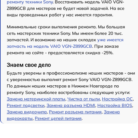
ремонту техники Sony
. Восстановить модель VAIO VGN-
Z899GCB для мастеров не будет новой задачей. На все
виды проведенных работ у нас имеется гарантия.
Минимальные сроки выполнения ремонта. Мы большая
сеть мастерских техники Sony. Мы имеем более 20 тыс.
запчастей. И возможно на наших складах
уже имеется
запчасть на модель VAIO VGN-Z899GCB
. При заказе
ремонта на сайте - предоставляется скидка -25%.
Знаем свое дело
Будьте уверены в профессионализме наших мастеров - они
с уверенностью выполнят ремонт Sony VAIO VGN-Z899GCB.
По данным наших мастеров в Нижнем Новгороде по
ремонту Sony, наиболее востребованы следующие услуги:
Замена материнской платы
,
Чистка от пыли
,
Настройка ОС
,
Ремонт подсветки
,
Замена разъема HDMI
,
Настройка BIOS
,
Замена видеочипа
,
Ремонт разъема питания
,
Замена
видеокарты
,
Ремонт цепей питания
.