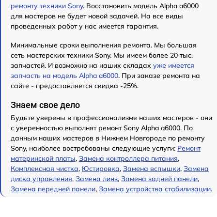
ремонту техники Sony
. Восстановить модель Alpha a6000
для мастеров не будет новой задачей. На все виды
проведенных работ у нас имеется гарантия.
Минимальные сроки выполнения ремонта. Мы большая
сеть мастерских техники Sony. Мы имеем более 20 тыс.
запчастей. И возможно на наших складах
уже имеется
запчасть на модель Alpha a6000
. При заказе ремонта на
сайте - предоставляется скидка -25%.
Знаем свое дело
Будьте уверены в профессионализме наших мастеров - они
с уверенностью выполнят ремонт Sony Alpha a6000. По
данным наших мастеров в Нижнем Новгороде по ремонту
Sony, наиболее востребованы следующие услуги:
Ремонт
материнской платы
,
Замена контроллера питания
,
Комплексная чистка
,
Юстировка
,
Замена вспышки
,
Замена
диска управления
,
Замена линз
,
Замена задней панели
,
Замена передней панели
,
Замена устройства стабилизации
.