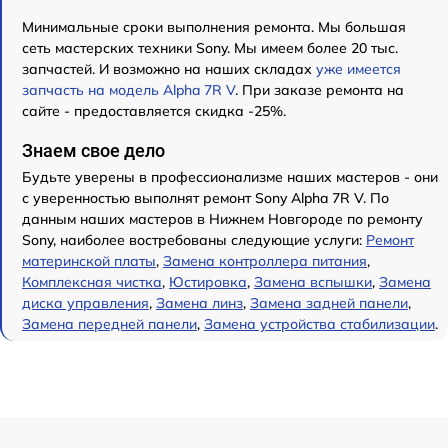
Минимальные сроки выполнения ремонта. Мы большая
сеть мастерских техники Sony. Мы имеем более 20 тыс.
запчастей. И возможно на наших складах
уже имеется
запчасть на модель Alpha 7R V
. При заказе ремонта на
сайте - предоставляется скидка -25%.
Знаем свое дело
Будьте уверены в профессионализме наших мастеров - они
с уверенностью выполнят ремонт Sony Alpha 7R V. По
данным наших мастеров в Нижнем Новгороде по ремонту
Sony, наиболее востребованы следующие услуги:
Ремонт
материнской платы
,
Замена контроллера питания
,
Комплексная чистка
,
Юстировка
,
Замена вспышки
,
Замена
диска управления
,
Замена линз
,
Замена задней панели
,
Замена передней панели
,
Замена устройства стабилизации
.