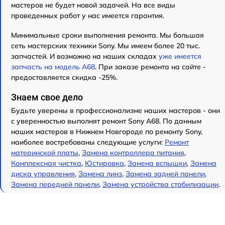
мастеров не будет новой задачей. На все виды
проведенных работ у нас имеется гарантия.
Минимальные сроки выполнения ремонта. Мы большая
сеть мастерских техники Sony. Мы имеем более 20 тыс.
запчастей. И возможно на наших складах
уже имеется
запчасть на модель A68
. При заказе ремонта на сайте -
предоставляется скидка -25%.
Знаем свое дело
Будьте уверены в профессионализме наших мастеров - они
с уверенностью выполнят ремонт Sony A68. По данным
наших мастеров в Нижнем Новгороде по ремонту Sony,
наиболее востребованы следующие услуги:
Ремонт
материнской платы
,
Замена контроллера питания
,
Комплексная чистка
,
Юстировка
,
Замена вспышки
,
Замена
диска управления
,
Замена линз
,
Замена задней панели
,
Замена передней панели
,
Замена устройства стабилизации
.