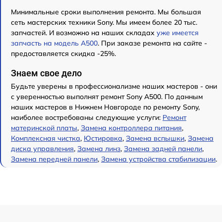
Минимальные сроки выполнения ремонта. Мы большая
сеть мастерских техники Sony. Мы имеем более 20 тыс.
запчастей. И возможно на наших складах
уже имеется
запчасть на модель A500
. При заказе ремонта на сайте -
предоставляется скидка -25%.
Знаем свое дело
Будьте уверены в профессионализме наших мастеров - они
с уверенностью выполнят ремонт Sony A500. По данным
наших мастеров в Нижнем Новгороде по ремонту Sony,
наиболее востребованы следующие услуги:
Ремонт
материнской платы
,
Замена контроллера питания
,
Комплексная чистка
,
Юстировка
,
Замена вспышки
,
Замена
диска управления
,
Замена линз
,
Замена задней панели
,
Замена передней панели
,
Замена устройства стабилизации
.